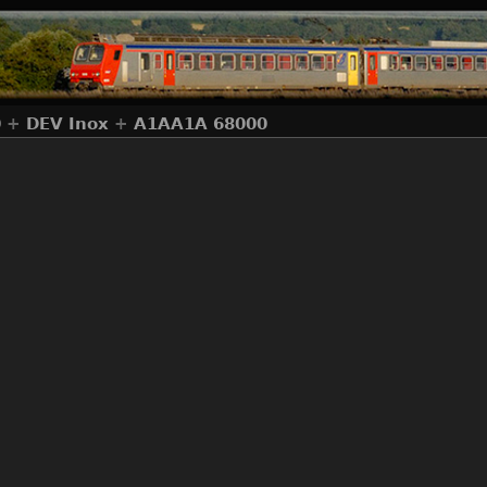
0
+
DEV Inox
+
A1AA1A 68000