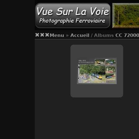
Menu
»
Accueil
/ Albums
CC 7200