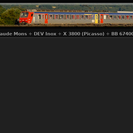
laude Mons
+
DEV Inox
+
X 3800 (Picasso)
+
BB 6740