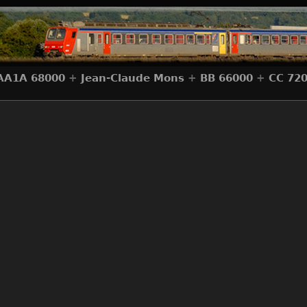
AA1A 68000
+
Jean-Claude Mons
+
BB 66000
+
CC 72