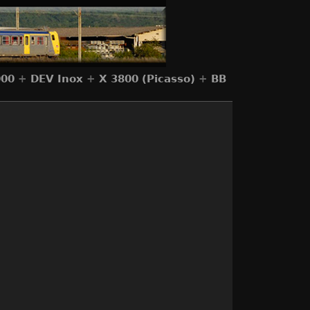
000
+
DEV Inox
+
X 3800 (Picasso)
+
BB