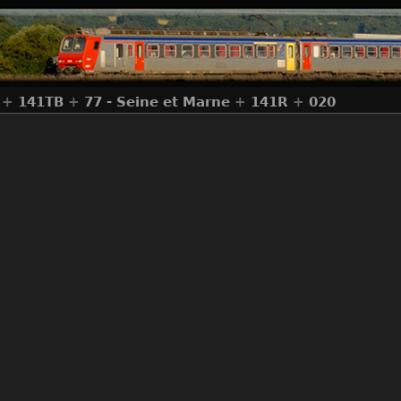
+
141TB
+
77 - Seine et Marne
+
141R
+
020